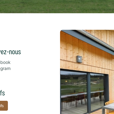
Aux 
Cont
Fra
vez-nous
ebook
agram
fs
ifs