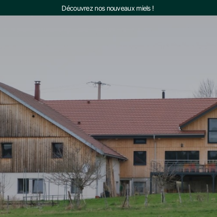
Découvrez nos nouveaux miels ! 
Accu
Gîte
Gîte
La M
À P