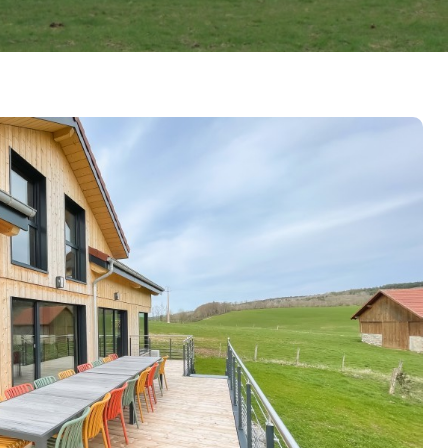
Alentours
act & Réservation
nçais
English