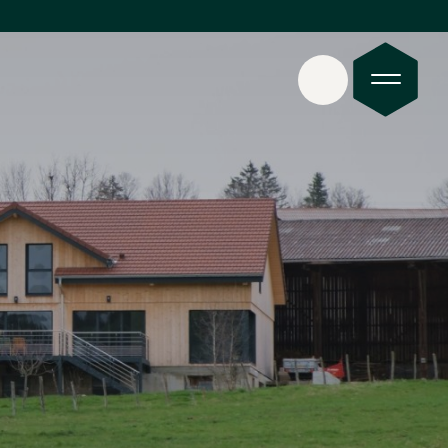
eil
 Côté Ouest 8 personnes
 Côté Est 15 personnes
iellerie
ropos